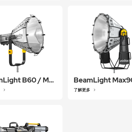
BeamLight B60 / Max60
BeamLight Max9
了解更多