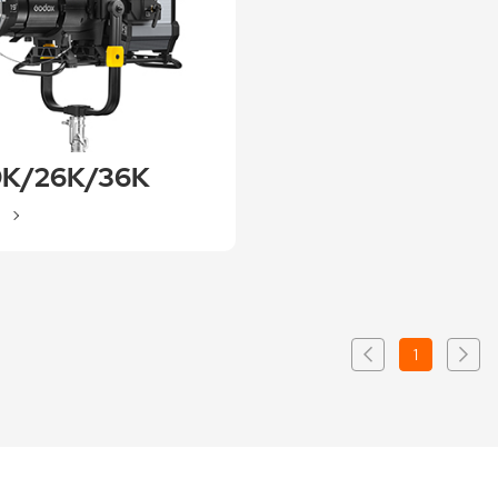
9K/26K/36K
1