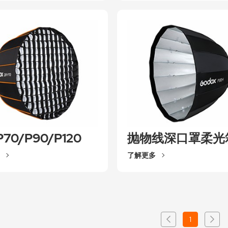
P70/P90/P120
抛物线深口罩柔光
了解更多
1