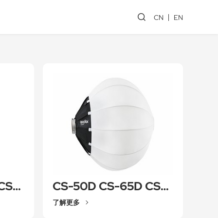
CN
EN
CS-50T/CS-65T/CS-85T
CS-50D CS-65D CS-85D
了解更多