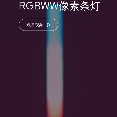
RGBWW像素条灯
观看视频