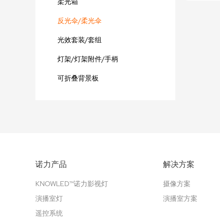
柔光箱
反光伞/柔光伞
光效套装/套组
灯架/灯架附件/手柄
可折叠背景板
诺力产品
解决方案
KNOWLED™诺力影视灯
摄像方案
演播室灯
演播室方案
遥控系统