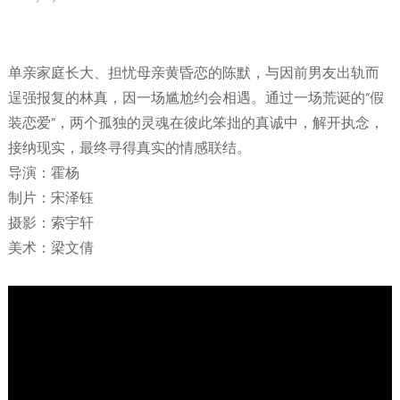
单亲家庭长大、担忧母亲黄昏恋的陈默，与因前男友出轨而
逞强报复的林真，因一场尴尬约会相遇。通过一场荒诞的“假
装恋爱”，两个孤独的灵魂在彼此笨拙的真诚中，解开执念，
接纳现实，最终寻得真实的情感联结。
导演：霍杨
制片：宋泽钰
摄影：索宇轩
美术：梁文倩